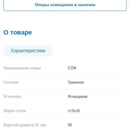
Тверь
Опоры освещения в наличии
Тольятти
Тула
Тюмень
Уфа
О товаре
Хабаровск
Чебоксары
Челябинск
Характеристики
Череповец
Чита
Наименование опоры
СОФ
Ярославль
Сечение
Граненая
Установка
Фланцевая
Марка стали
ст3сп5
Верхний диаметр Ø, мм
60