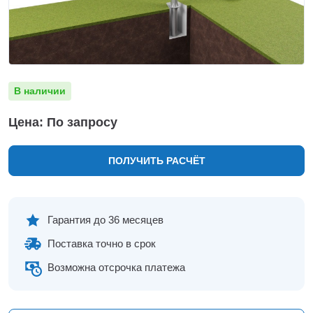
Нижнекамск
Нижний Новгород
Новосибирск
Норильск
Омск
В наличии
Оренбург
Пермь
Цена: По запросу
Петрозаводск
Ростов на Дону
ПОЛУЧИТЬ РАСЧЁТ
Рязань
Самара
Санкт-Петербург
Саранск
Гарантия до 36 месяцев
Саратов
Поставка точно в срок
Севастополь
Симферополь
Возможна отсрочка платежа
Сочи
Сургут