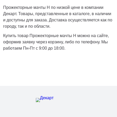
Нижнекамск
Прожекторные мачты Н по низкой цене в компании
Нижний Новгород
Декарт. Товары, представленные в каталоге, в наличии
Новосибирск
и доступны для заказа. Доставка осуществляется как по
Норильск
городу, так и по области.
Омск
Купить товар Прожекторные мачты Н можно на сайте,
Оренбург
оформив заявку через корзину, либо по телефону. Мы
Пермь
работаем Пн-Пт с 9:00 до 18:00.
Петрозаводск
Ростов на Дону
Рязань
Самара
Санкт-Петербург
Саранск
Саратов
Севастополь
Симферополь
Сочи
Сургут