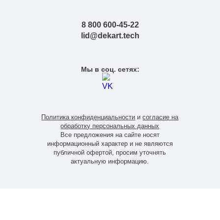
Тверь
Тольятти
8 800 600-45-22
Тула
lid@dekart.tech
Тюмень
Уфа
Хабаровск
Мы в соц. сетях:
Чебоксары
Челябинск
Череповец
Чита
Политика конфиденциальности
и
согласие на
Ярославль
обработку персональных данных
Все предложения на сайте носят
информационный характер и не являются
публичной офертой, просим уточнять
актуальную информацию.