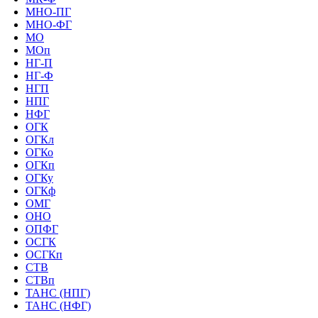
МНО-ПГ
МНО-ФГ
МО
МОп
НГ-П
НГ-Ф
НГП
НПГ
НФГ
ОГК
ОГКл
ОГКо
ОГКп
ОГКу
ОГКф
ОМГ
ОНО
ОПФГ
ОСГК
ОСГКп
СТВ
СТВп
ТАНС (НПГ)
ТАНС (НФГ)