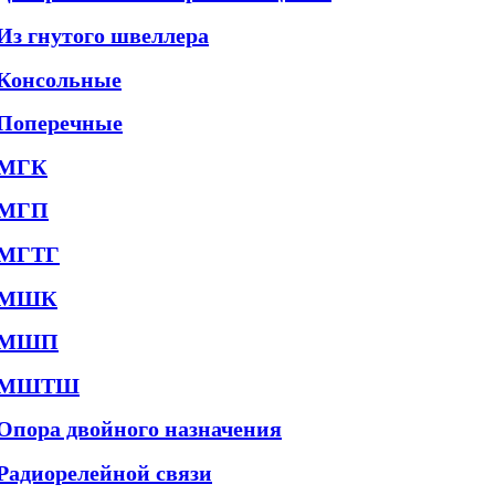
Из гнутого швеллера
Консольные
Поперечные
МГК
МГП
МГТГ
МШК
МШП
МШТШ
Опора двойного назначения
Радиорелейной связи