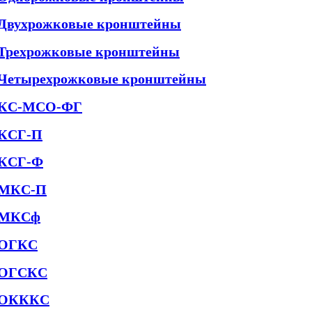
Двухрожковые кронштейны
Трехрожковые кронштейны
Четырехрожковые кронштейны
КС-МСО-ФГ
КСГ-П
КСГ-Ф
МКС-П
МКСф
ОГКС
ОГСКС
ОКККС