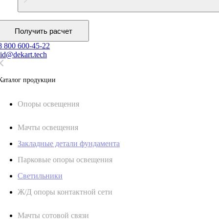
Получить расчет
8 800 600-45-22
lid@dekart.tech
Каталог продукции
Oпоры oсвeщения
Мачты освещения
Закладные детали фундамента
Парковые опоры освещения
Светильники
Ж/Д опоры контактной сети
Мачты сотовой связи