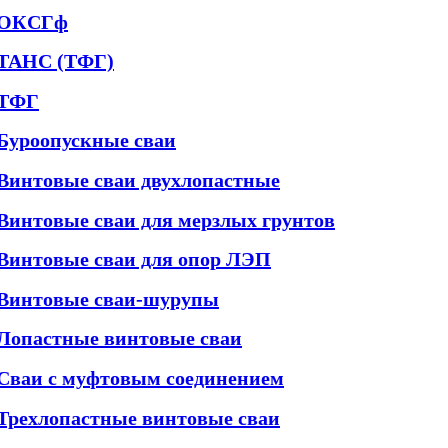
ОКСГф
ТАНС (ТФГ)
ТФГ
Буроопускные сваи
Винтовые сваи двухлопастные
Винтовые сваи для мерзлых грунтов
Винтовые сваи для опор ЛЭП
Винтовые сваи-шурупы
Лопастные винтовые сваи
Сваи с муфтовым соединением
Трехлопастные винтовые сваи