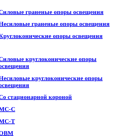
Силовые граненые опоры освещения
Несиловые граненые опоры освещения
Круглоконические опоры освещения
Силовые круглоконические опоры
освещения
Несиловые круглоконические опоры
освещения
Со стационарной короной
МС-С
МС-Т
ОВМ