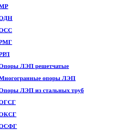
МР
ОДН
ОСС
РМГ
РРЛ
Опоры ЛЭП решетчатые
Многогранные опоры ЛЭП
Опоры ЛЭП из стальных труб
ОГСГ
ОКСГ
ОСФГ