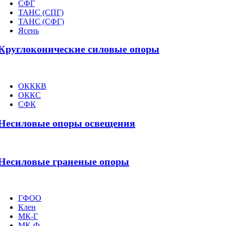
СФГ
ТАНС (СПГ)
ТАНС (СФГ)
Ясень
Круглоконические силовые опоры
ОКККВ
ОККС
СФК
Несиловые опоры освещения
Несиловые граненые опоры
ГФОО
Клен
МК-Г
МК-Ф