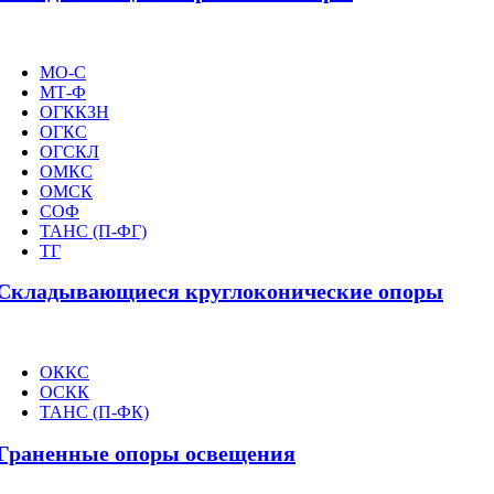
МО-С
МТ-Ф
ОГККЗН
ОГКС
ОГСКЛ
ОМКС
ОМСК
СОФ
ТАНС (П-ФГ)
ТГ
Складывающиеся круглоконические опоры
ОККС
ОСКК
ТАНС (П-ФК)
Граненные опоры освещения