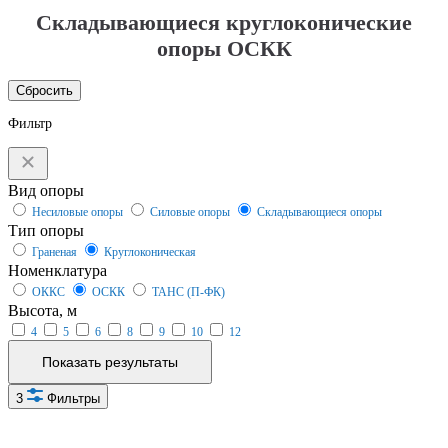
Складывающиеся круглоконические
опоры ОСКК
Сбросить
Фильтр
Вид опоры
Несиловые опоры
Силовые опоры
Складывающиеся опоры
Тип опоры
Граненая
Круглоконическая
Номенклатура
ОККС
ОСКК
ТАНС (П-ФК)
Высота, м
4
5
6
8
9
10
12
Показать результаты
3
Фильтры