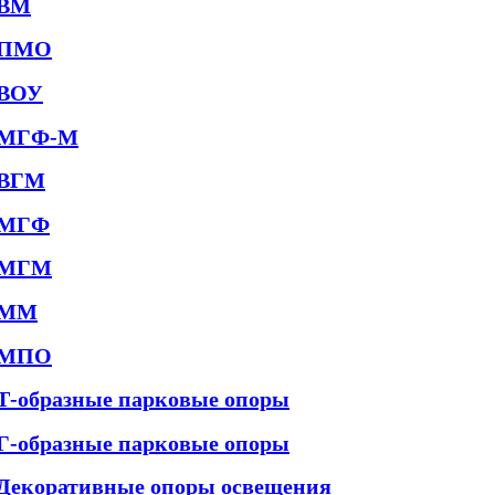
ВМ
ПМО
ВОУ
МГФ-М
ВГМ
МГФ
МГМ
ММ
МПО
Т-образные парковые опоры
Г-образные парковые опоры
Декоративные опоры освещения