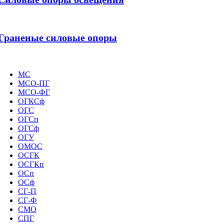
Граненые силовые опоры
МС
МСО-ПГ
МСО-ФГ
ОГКСф
ОГС
ОГСп
ОГСф
ОГУ
ОМОС
ОСГК
ОСГКп
ОСп
ОСф
СГ-П
СГ-Ф
СМО
СПГ