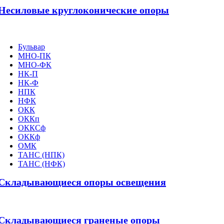
Несиловые круглоконические опоры
Бульвар
МНО-ПК
МНО-ФК
НК-П
НК-Ф
НПК
НФК
ОКК
ОККп
ОККСф
ОККф
ОМК
ТАНС (НПК)
ТАНС (НФК)
Складывающиеся опоры освещения
Складывающиеся граненые опоры