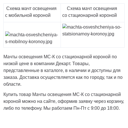
Тверь
Тольятти
Схема мачт освещения
Схема мачт освещения
Тула
с мобильной короной
со стационарной короной
Тюмень
Уфа
Хабаровск
Чебоксары
Челябинск
Череповец
Мачты освещения МС-К со стационарной короной по
Чита
низкой цене в компании Декарт. Товары,
Ярославль
представленные в каталоге, в наличии и доступны для
заказа. Доставка осуществляется как по городу, так и по
области.
Купить товар Мачты освещения МС-К со стационарной
короной можно на сайте, оформив заявку через корзину,
либо по телефону. Мы работаем Пн-Пт с 9:00 до 18:00.