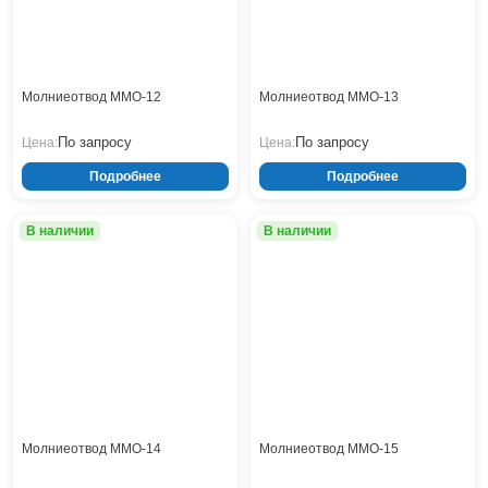
Тверь
Тольятти
Тула
Тюмень
Молниеотвод ММО-12
Молниеотвод ММО-13
Уфа
Хабаровск
По запросу
По запросу
Цена:
Цена:
Чебоксары
Подробнее
Подробнее
Челябинск
Череповец
В наличии
В наличии
Чита
Ярославль
Молниеотвод ММО-14
Молниеотвод ММО-15