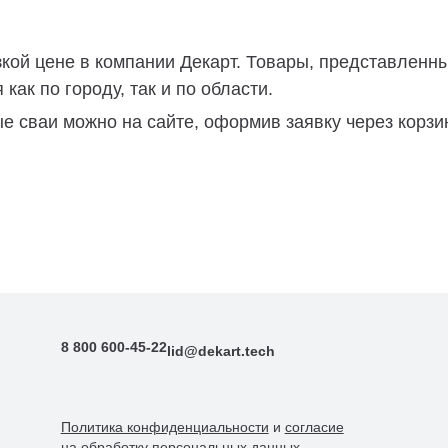
кой цене в компании Декарт. Товары, представленны
как по городу, так и по области.
е сваи можно на сайте, оформив заявку через корзи
8 800 600-45-22
lid@dekart.tech
Политика конфиденциальности
и
согласие
Согласие
Политикой обработки персональных
на обработку персональных данных
данных.