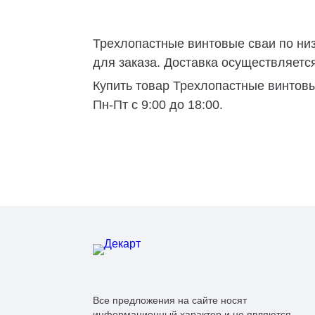
ВОУ
МГФ-М
Трехлопастные винтовые сваи по низ
ВГМ
для заказа. Доставка осуществляется 
МГФ
Купить товар Трехлопастные винтовы
Пн-Пт с 9:00 до 18:00.
МГМ
ММ
МПО
Все предложения на сайте носят
информационный характер и не являются