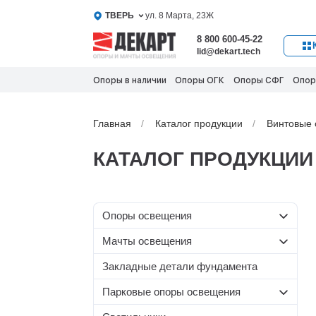
ТВЕРЬ
ул. 8 Марта, 23Ж
8 800 600-45-22
lid@dekart.tech
Опоры в наличии
Опоры ОГК
Опоры СФГ
Опор
Главная
Каталог продукции
Винтовые 
КАТАЛОГ ПРОДУКЦИИ
Oпоры oсвeщения
Мачты освещения
Силовые опоры освещения
Со стационарной короной
Несиловые опоры
Закладные детали фундамента
Граненые силовые опоры
освещения
МС-С
Парковые опоры освещения
Круглоконические силовые
МС
Складывающиеся опоры
Несиловые граненые опоры
опоры
МС-Т
Т-образные парковые опоры
освещения