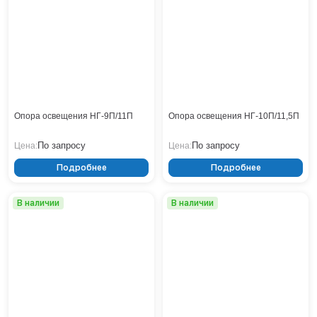
Тверь
Тольятти
Тула
Тюмень
Уфа
Хабаровск
Чебоксары
Опора освещения НГ-9П/11П
Опора освещения НГ-10П/11,5П
Челябинск
Череповец
По запросу
По запросу
Цена:
Цена:
Чита
Подробнее
Подробнее
Ярославль
В наличии
В наличии