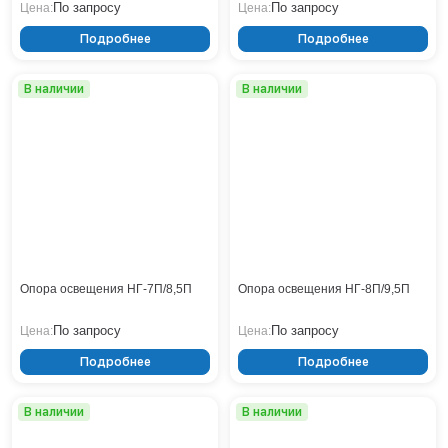
По запросу
По запросу
Цена:
Цена:
Нижнекамск
Подробнее
Подробнее
Нижний Новгород
Новосибирск
В наличии
В наличии
Норильск
Омск
Оренбург
Пермь
Петрозаводск
Ростов на Дону
Рязань
Самара
Санкт-Петербург
Опора освещения НГ-7П/8,5П
Опора освещения НГ-8П/9,5П
Саранск
По запросу
По запросу
Цена:
Цена:
Саратов
Севастополь
Подробнее
Подробнее
Симферополь
Сочи
В наличии
В наличии
Сургут