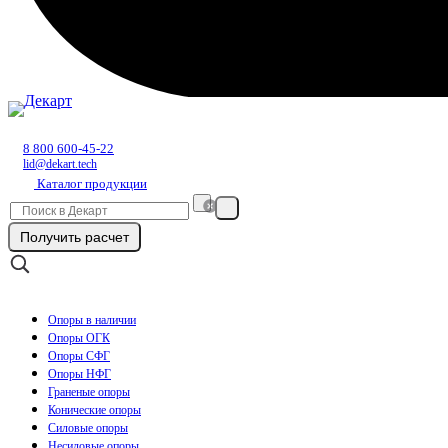
8 800 600-45-22
lid@dekart.tech
Каталог продукции
Получить расчет
Опоры в наличии
Опоры ОГК
Опоры СФГ
Опоры НФГ
Граненые опоры
Конические опоры
Силовые опоры
Несиловые опоры