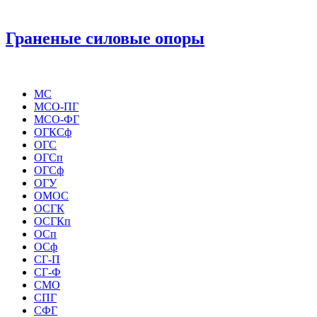
Граненые силовые опоры
МС
МСО-ПГ
МСО-ФГ
ОГКСф
ОГС
ОГСп
ОГСф
ОГУ
ОМОС
ОСГК
ОСГКп
ОСп
ОСф
СГ-П
СГ-Ф
СМО
СПГ
СФГ