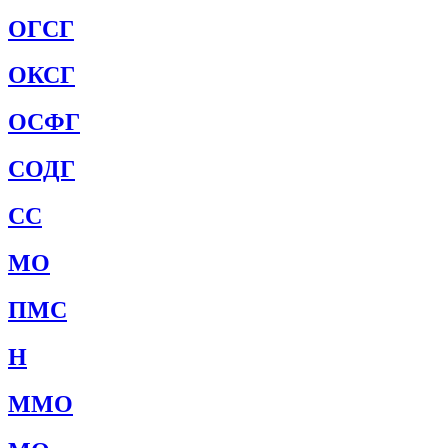
ОГСГ
ОКСГ
ОСФГ
СОДГ
СС
МО
ПМС
Н
ММО