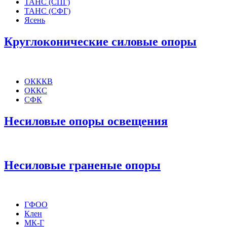
ТАНС (СПГ)
ТАНС (СФГ)
Ясень
Круглоконические силовые опоры
ОКККВ
ОККС
СФК
Несиловые опоры освещения
Несиловые граненые опоры
ГФОО
Клен
МК-Г