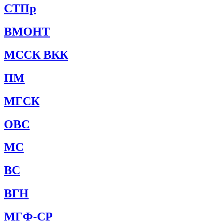
СТПр
ВМОНТ
МССК ВКК
ПМ
МГСК
ОВС
МС
ВС
ВГН
МГФ-СР