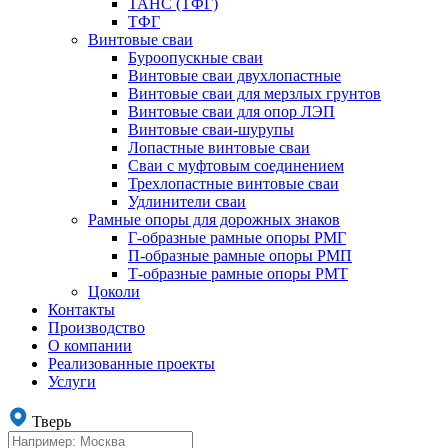
ТАНС (ТФГ)
ТФГ
Винтовые сваи
Буроопускные сваи
Винтовые сваи двухлопастные
Винтовые сваи для мерзлых грунтов
Винтовые сваи для опор ЛЭП
Винтовые сваи-шурупы
Лопастные винтовые сваи
Сваи с муфтовым соединением
Трехлопастные винтовые сваи
Удлинители сваи
Рамные опоры для дорожных знаков
Г-образные рамные опоры РМГ
П-образные рамные опоры РМП
Т-образные рамные опоры РМТ
Цоколи
Контакты
Производство
О компании
Реализованные проекты
Услуги
Тверь