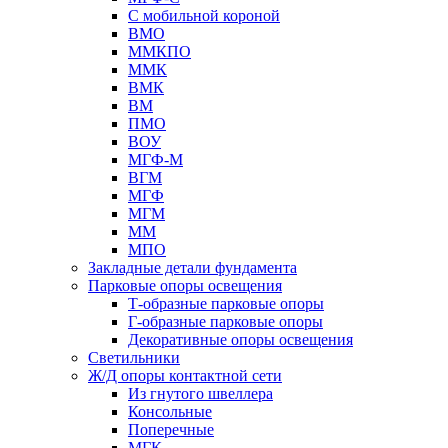
С мобильной короной
ВМО
ММКПО
ММК
ВМК
ВМ
ПМО
ВОУ
МГФ-М
ВГМ
МГФ
МГМ
ММ
МПО
Закладные детали фундамента
Парковые опоры освещения
Т-образные парковые опоры
Г-образные парковые опоры
Декоративные опоры освещения
Светильники
Ж/Д опоры контактной сети
Из гнутого швеллера
Консольные
Поперечные
МГК