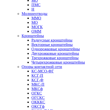
МО
ПМС
Н
Молниеотводы
ММО
МО
МОГК
ОММ
Кронштейны
Радиусные кронштейны
Векторные кронштейны
Однорожковые кронштейны
Двухрожковые кронштейны
Трехрожковые кронштейны
Четырехрожковые кронштейны
Опоры контактной сети
КС-МСО-ФГ
КСГ-П
КСГ-Ф
МКС-П
МКСф
ОГКС
ОГСКС
ОКККС
ОКСГф