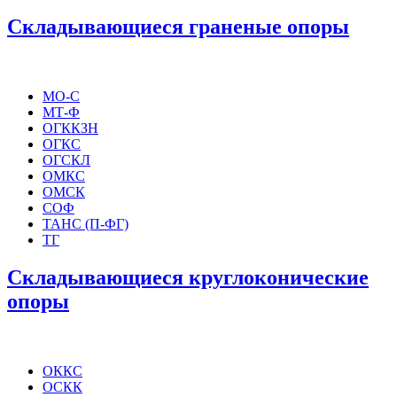
Складывающиеся граненые опоры
МО-С
МТ-Ф
ОГККЗН
ОГКС
ОГСКЛ
ОМКС
ОМСК
СОФ
ТАНС (П-ФГ)
ТГ
Складывающиеся круглоконические
опоры
ОККС
ОСКК