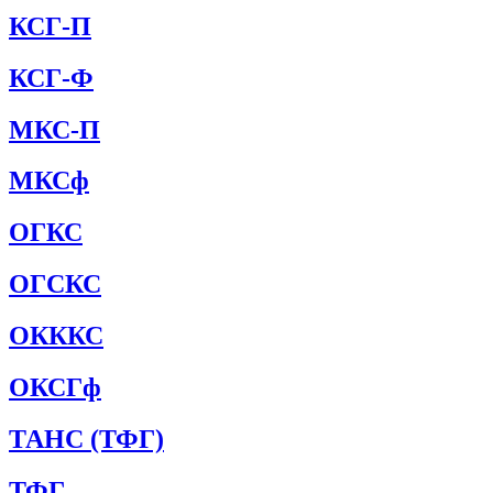
КСГ-П
КСГ-Ф
МКС-П
МКСф
ОГКС
ОГСКС
ОКККС
ОКСГф
ТАНС (ТФГ)
ТФГ