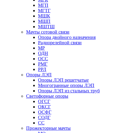
МГП
МГТГ
МШК
МШП
МШТШ
Мачты сотовой связи
Опора двойного назначения
Радиорелейной связи
МР
ОДН
ОСС
РМГ
РРЛ
Опоры ЛЭП
Опоры ЛЭП решетчатые
Многогранные опоры ЛЭП
Опоры ЛЭП из стальных труб
Светофорные опоры
ОГСГ
ОКСГ
ОСФГ
СОДГ
СС
Прожекторные мачты