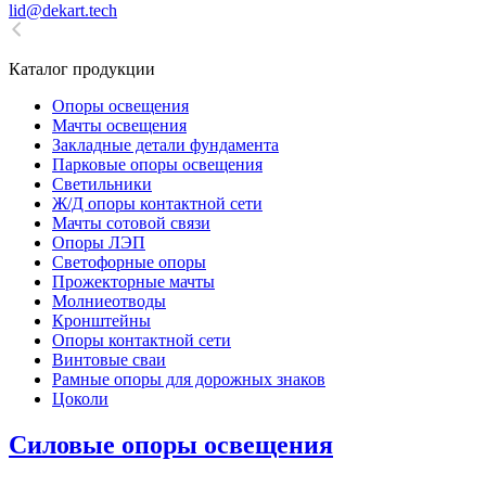
lid@dekart.tech
Каталог продукции
Oпоры oсвeщения
Мачты освещения
Закладные детали фундамента
Парковые опоры освещения
Светильники
Ж/Д опоры контактной сети
Мачты сотовой связи
Опоры ЛЭП
Светофорные опоры
Прожекторные мачты
Молниеотводы
Кронштейны
Опоры контактной сети
Винтовые сваи
Рамные опоры для дорожных знаков
Цоколи
Силовые опоры освещения