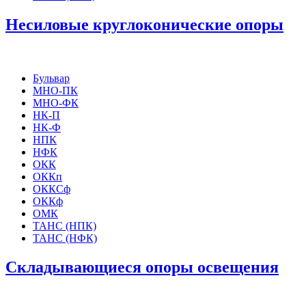
Несиловые круглоконические опоры
Бульвар
МНО-ПК
МНО-ФК
НК-П
НК-Ф
НПК
НФК
ОКК
ОККп
ОККСф
ОККф
ОМК
ТАНС (НПК)
ТАНС (НФК)
Складывающиеся опоры освещения