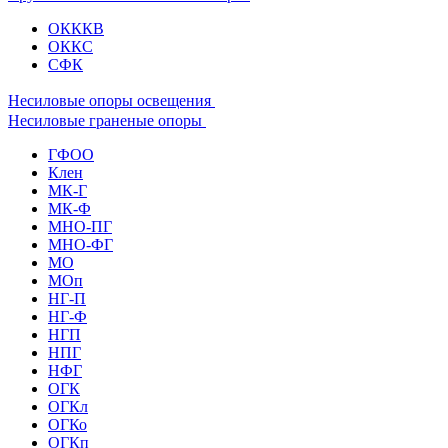
ОКККВ
ОККС
СФК
Несиловые опоры освещения
Несиловые граненые опоры
ГФОО
Клен
МК-Г
МК-Ф
МНО-ПГ
МНО-ФГ
МО
МОп
НГ-П
НГ-Ф
НГП
НПГ
НФГ
ОГК
ОГКл
ОГКо
ОГКп