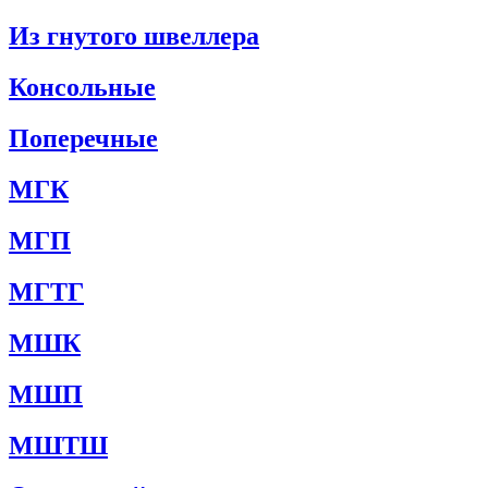
Из гнутого швеллера
Консольные
Поперечные
МГК
МГП
МГТГ
МШК
МШП
МШТШ