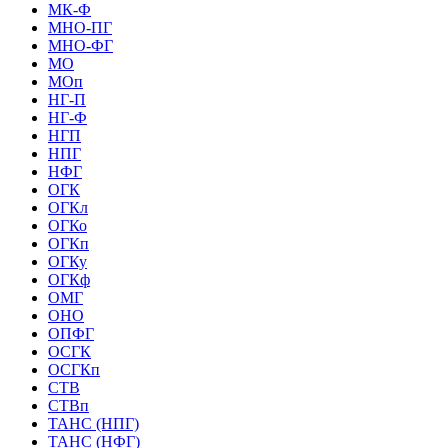
МК-Ф
МНО-ПГ
МНО-ФГ
МО
МОп
НГ-П
НГ-Ф
НГП
НПГ
НФГ
ОГК
ОГКл
ОГКо
ОГКп
ОГКу
ОГКф
ОМГ
ОНО
ОПФГ
ОСГК
ОСГКп
СТВ
СТВп
ТАНС (НПГ)
ТАНС (НФГ)