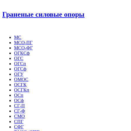
Граненые силовые опоры
МС
МСО-ПГ
МСО-ФГ
ОГКСф
ОГС
ОГСп
ОГСф
ОГУ
ОМОС
ОСГК
ОСГКп
ОСп
ОСф
СГ-П
СГ-Ф
СМО
СПГ
СФГ