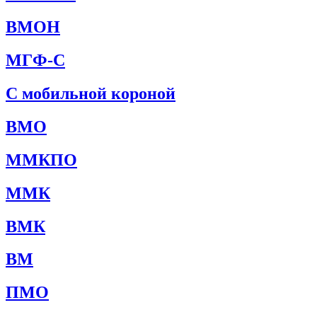
ВМОН
МГФ-С
С мобильной короной
ВМО
ММКПО
ММК
ВМК
ВМ
ПМО