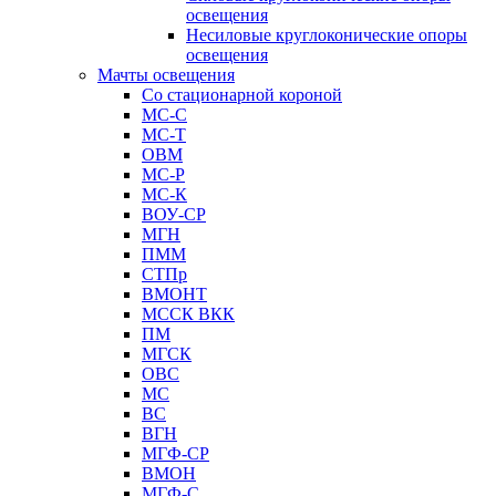
освещения
Несиловые круглоконические опоры
освещения
Мачты освещения
Со стационарной короной
МС-С
МС-Т
ОВМ
МС-Р
МС-К
ВОУ-СР
МГН
ПММ
СТПр
ВМОНТ
МССК ВКК
ПМ
МГСК
ОВС
МС
ВС
ВГН
МГФ-СР
ВМОН
МГФ-С