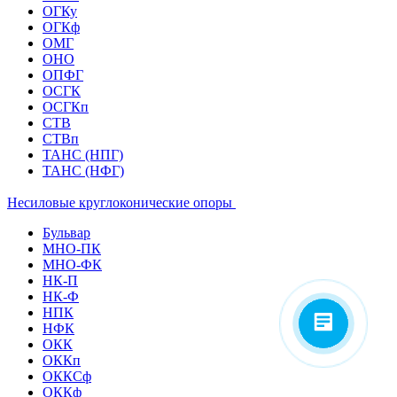
ОГКу
ОГКф
ОМГ
ОНО
ОПФГ
ОСГК
ОСГКп
СТВ
СТВп
ТАНС (НПГ)
ТАНС (НФГ)
Несиловые круглоконические опоры
Бульвар
МНО-ПК
МНО-ФК
НК-П
НК-Ф
НПК
НФК
ОКК
ОККп
ОККСф
ОККф