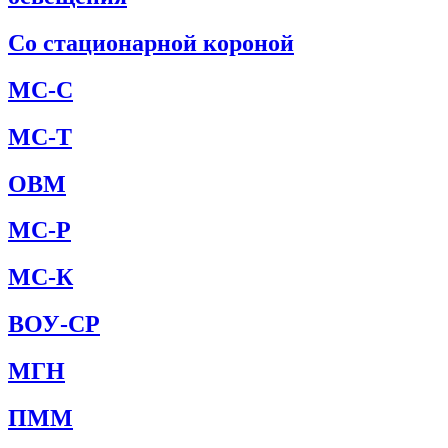
Со стационарной короной
МС-С
МС-Т
ОВМ
МС-Р
МС-К
ВОУ-СР
МГН
ПММ