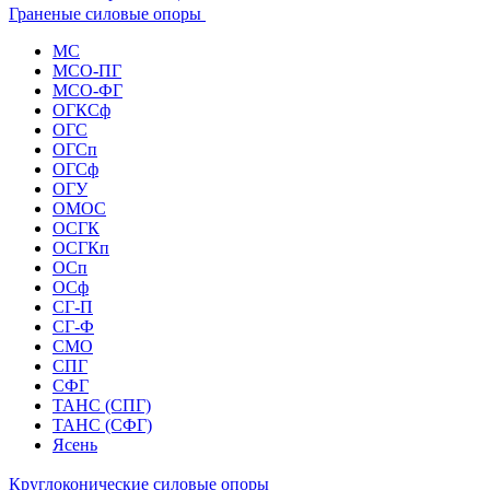
Граненые силовые опоры
МС
МСО-ПГ
МСО-ФГ
ОГКСф
ОГС
ОГСп
ОГСф
ОГУ
ОМОС
ОСГК
ОСГКп
ОСп
ОСф
СГ-П
СГ-Ф
СМО
СПГ
СФГ
ТАНС (СПГ)
ТАНС (СФГ)
Ясень
Круглоконические силовые опоры