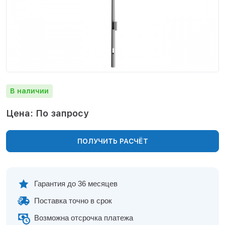
Нижнекамск
Нижний Новгород
Новосибирск
Норильск
Омск
Оренбург
Пермь
В наличии
Петрозаводск
Ростов на Дону
Цена: По запросу
Рязань
Самара
ПОЛУЧИТЬ РАСЧЁТ
Санкт-Петербург
Саранск
Саратов
Севастополь
Гарантия до 36 месяцев
Симферополь
Поставка точно в срок
Сочи
Сургут
Возможна отсрочка платежа