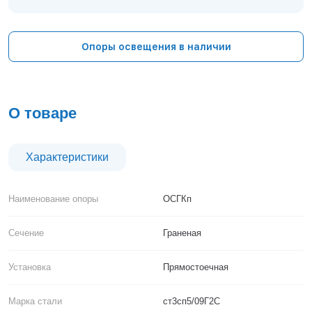
Тверь
Тольятти
Тула
Опоры освещения в наличии
Тюмень
Уфа
Хабаровск
Чебоксары
О товаре
Челябинск
Череповец
Чита
Характеристики
Ярославль
Наименование опоры
ОСГКп
Сечение
Граненая
Установка
Прямостоечная
Марка стали
ст3сп5/09Г2С