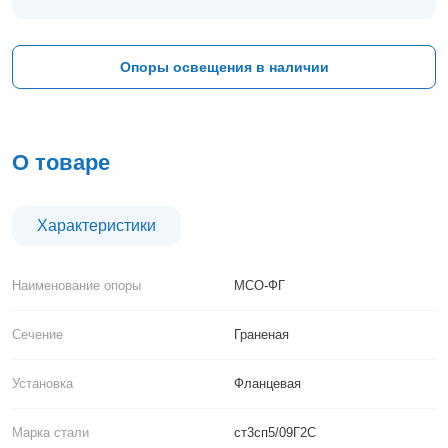
Тверь
Тольятти
Тула
Опоры освещения в наличии
Тюмень
Уфа
Хабаровск
Чебоксары
О товаре
Челябинск
Череповец
Чита
Характеристики
Ярославль
Наименование опоры
МСО-ФГ
Сечение
Граненая
Установка
Фланцевая
Марка стали
ст3сп5/09Г2С