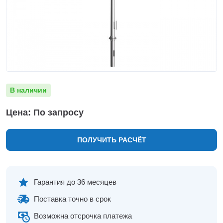
Нижнекамск
Нижний Новгород
Новосибирск
Норильск
Омск
Оренбург
Пермь
В наличии
Петрозаводск
Ростов на Дону
Цена: По запросу
Рязань
Самара
ПОЛУЧИТЬ РАСЧЁТ
Санкт-Петербург
Саранск
Саратов
Севастополь
Гарантия до 36 месяцев
Симферополь
Поставка точно в срок
Сочи
Сургут
Возможна отсрочка платежа