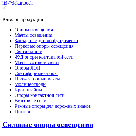
lid@dekart.tech
Каталог продукции
Oпоры oсвeщения
Мачты освещения
Закладные детали фундамента
Парковые опоры освещения
Светильники
Ж/Д опоры контактной сети
Мачты сотовой связи
Опоры ЛЭП
Светофорные опоры
Прожекторные мачты
Молниеотводы
Кронштейны
Опоры контактной сети
Винтовые сваи
Рамные опоры для дорожных знаков
Цоколи
Силовые опоры освещения