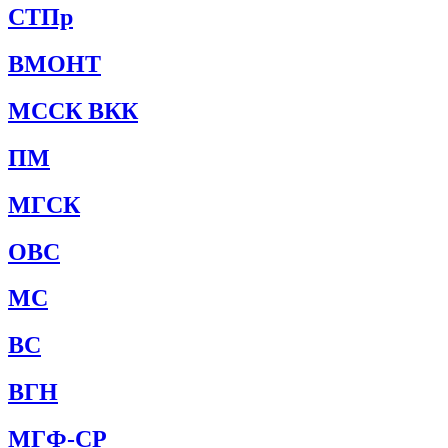
СТПр
ВМОНТ
МССК ВКК
ПМ
МГСК
ОВС
МС
ВС
ВГН
МГФ-СР