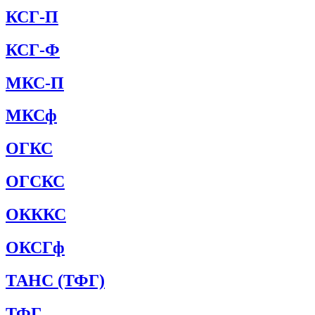
КСГ-П
КСГ-Ф
МКС-П
МКСф
ОГКС
ОГСКС
ОКККС
ОКСГф
ТАНС (ТФГ)
ТФГ