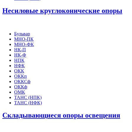
Несиловые круглоконические опоры
Бульвар
МНО-ПК
МНО-ФК
НК-П
НК-Ф
НПК
НФК
ОКК
ОККп
ОККСф
ОККф
ОМК
ТАНС (НПК)
ТАНС (НФК)
Складывающиеся опоры освещения