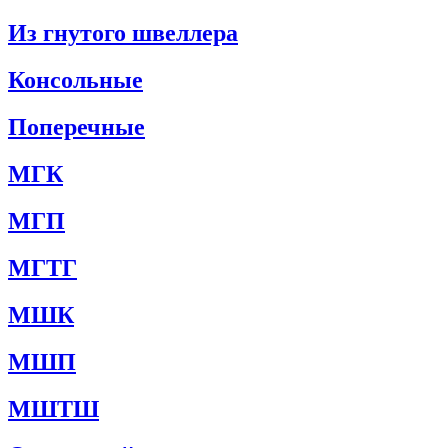
Из гнутого швеллера
Консольные
Поперечные
МГК
МГП
МГТГ
МШК
МШП
МШТШ