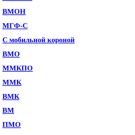
ВМОН
МГФ-С
С мобильной короной
ВМО
ММКПО
ММК
ВМК
ВМ
ПМО