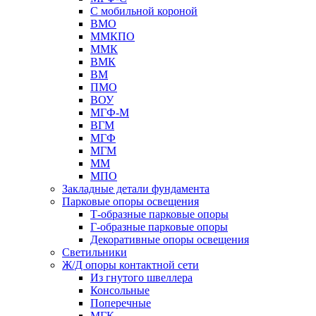
С мобильной короной
ВМО
ММКПО
ММК
ВМК
ВМ
ПМО
ВОУ
МГФ-М
ВГМ
МГФ
МГМ
ММ
МПО
Закладные детали фундамента
Парковые опоры освещения
Т-образные парковые опоры
Г-образные парковые опоры
Декоративные опоры освещения
Светильники
Ж/Д опоры контактной сети
Из гнутого швеллера
Консольные
Поперечные
МГК