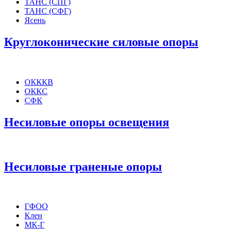
ТАНС (СПГ)
ТАНС (СФГ)
Ясень
Круглоконические силовые опоры
ОКККВ
ОККС
СФК
Несиловые опоры освещения
Несиловые граненые опоры
ГФОО
Клен
МК-Г