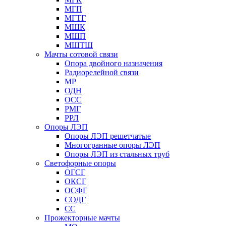
МГП
МГТГ
МШК
МШП
МШТШ
Мачты сотовой связи
Опора двойного назначения
Радиорелейной связи
МР
ОДН
ОСС
РМГ
РРЛ
Опоры ЛЭП
Опоры ЛЭП решетчатые
Многогранные опоры ЛЭП
Опоры ЛЭП из стальных труб
Светофорные опоры
ОГСГ
ОКСГ
ОСФГ
СОДГ
СС
Прожекторные мачты