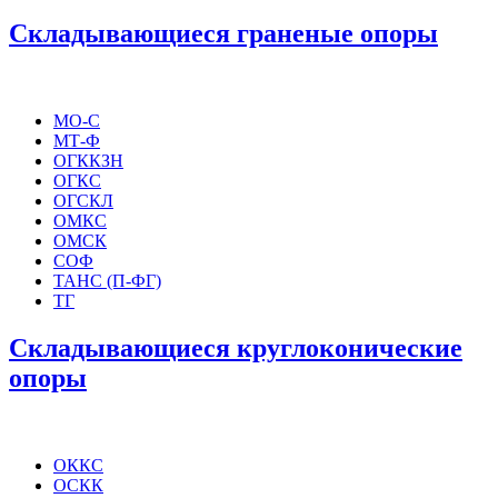
Складывающиеся граненые опоры
МО-С
МТ-Ф
ОГККЗН
ОГКС
ОГСКЛ
ОМКС
ОМСК
СОФ
ТАНС (П-ФГ)
ТГ
Складывающиеся круглоконические
опоры
ОККС
ОСКК