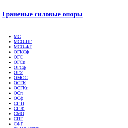
Граненые силовые опоры
МС
МСО-ПГ
МСО-ФГ
ОГКСф
ОГС
ОГСп
ОГСф
ОГУ
ОМОС
ОСГК
ОСГКп
ОСп
ОСф
СГ-П
СГ-Ф
СМО
СПГ
СФГ