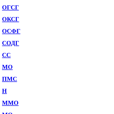
ОГСГ
ОКСГ
ОСФГ
СОДГ
СС
МО
ПМС
Н
ММО