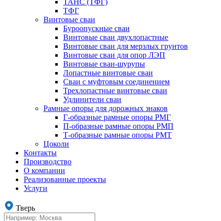
ТАНС (ТФГ)
ТФГ
Винтовые сваи
Буроопускные сваи
Винтовые сваи двухлопастные
Винтовые сваи для мерзлых грунтов
Винтовые сваи для опор ЛЭП
Винтовые сваи-шурупы
Лопастные винтовые сваи
Сваи с муфтовым соединением
Трехлопастные винтовые сваи
Удлинители сваи
Рамные опоры для дорожных знаков
Г-образные рамные опоры РМГ
П-образные рамные опоры РМП
Т-образные рамные опоры РМТ
Цоколи
Контакты
Производство
О компании
Реализованные проекты
Услуги
Тверь