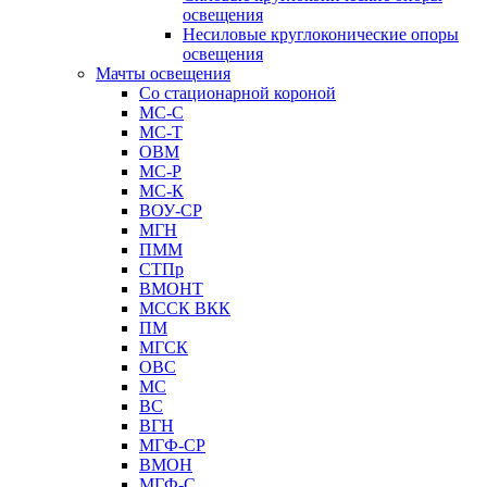
освещения
Несиловые круглоконические опоры
освещения
Мачты освещения
Со стационарной короной
МС-С
МС-Т
ОВМ
МС-Р
МС-К
ВОУ-СР
МГН
ПММ
СТПр
ВМОНТ
МССК ВКК
ПМ
МГСК
ОВС
МС
ВС
ВГН
МГФ-СР
ВМОН
МГФ-С