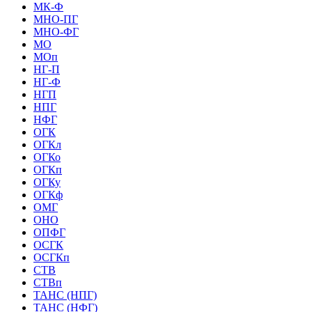
МК-Ф
МНО-ПГ
МНО-ФГ
МО
МОп
НГ-П
НГ-Ф
НГП
НПГ
НФГ
ОГК
ОГКл
ОГКо
ОГКп
ОГКу
ОГКф
ОМГ
ОНО
ОПФГ
ОСГК
ОСГКп
СТВ
СТВп
ТАНС (НПГ)
ТАНС (НФГ)