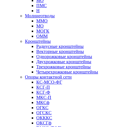
МО
ПМС
Н
Молниеотводы
ММО
МО
МОГК
ОММ
Кронштейны
Радиусные кронштейны
Векторные кронштейны
Однорожковые кронштейны
Двухрожковые кронштейны
Трехрожковые кронштейны
Четырехрожковые кронштейны
Опоры контактной сети
КС-МСО-ФГ
КСГ-П
КСГ-Ф
МКС-П
МКСф
ОГКС
ОГСКС
ОКККС
ОКСГф