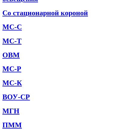
Со стационарной короной
МС-С
МС-Т
ОВМ
МС-Р
МС-К
ВОУ-СР
МГН
ПММ